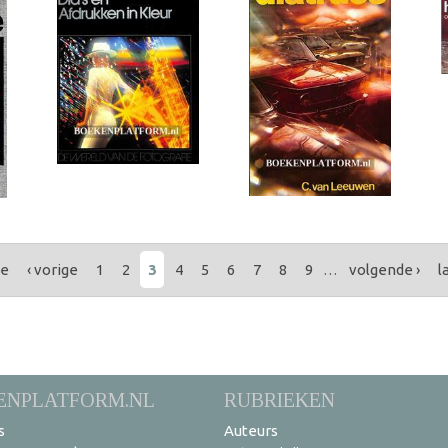
te
‹ vorige
1
2
3
4
5
6
7
8
9
…
volgende ›
l
ENPLATFORM.NL
RUBRIEKEN
s
Auteurs