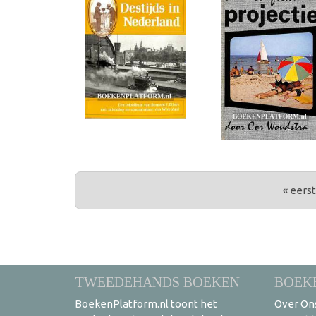
PAGINA'S
« eers
TWEEDEHANDS BOEKEN
BOEK
BoekenPlatform.nl toont het
Over On