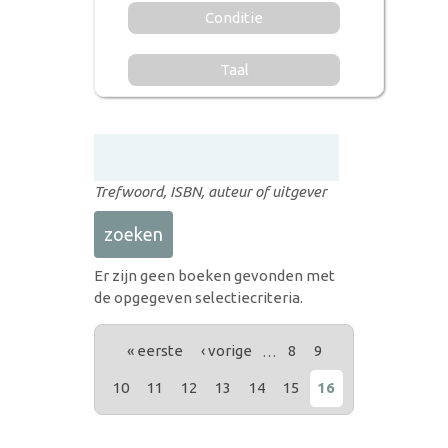
Conditie
Taal
Trefwoord, ISBN, auteur of uitgever
Er zijn geen boeken gevonden met
de opgegeven selectiecriteria.
PAGINA'S
« eerste
‹ vorige
…
8
9
10
11
12
13
14
15
16