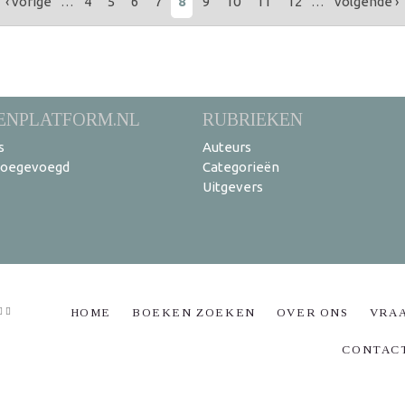
‹ vorige
…
4
5
6
7
8
9
10
11
12
…
volgende ›
ENPLATFORM.NL
RUBRIEKEN
s
Auteurs
toegevoegd
Categorieën
Uitgevers
HOME
BOEKEN ZOEKEN
OVER ONS
VRA
CONTAC