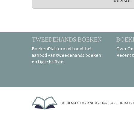
« eerste
TWEEDEHANDS BOEKEN
BOEK
BoekenPlatform.nl toont het
Over On
aanbod van tweedehands boeken
Recent 
en tijdschriften
BOEKENPLATFORM.NL
© 2014-2024
•
CONTACT
•