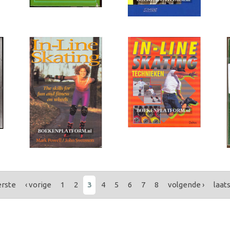
erste
‹ vorige
1
2
3
4
5
6
7
8
volgende ›
laats