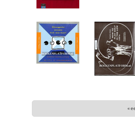
PAGINA'S
« e