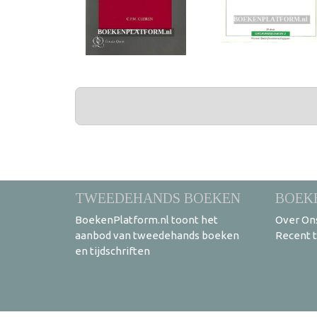
PAGINA'S
TWEEDEHANDS BOEKEN
BOEK
BoekenPlatform.nl toont het
Over On
aanbod van tweedehands boeken
Recent 
en tijdschriften