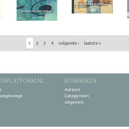
1
2
3
4
volgende ›
laatste »
ENPLATFORM.NL
RUBRIEKEN
s
Auteurs
toegevoegd
Categorieën
Uitgevers