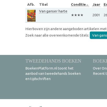
Afb.
Titel
Conditie
Jaar
Ed
Van ganser harte
★★★★
2001
2
Hierboven zijn andere aangeboden artikelen met
Zoek naar alle overeenkomende titels:
Van gans
TWEEDEHANDS BOEKEN
BOEK
BoekenPlatform.nl toont het
Over On
aanbod van tweedehands boeken
Recent 
en tijdschriften