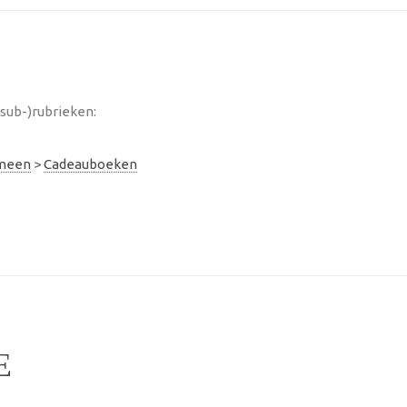
sub-)rubrieken:
emeen
>
Cadeauboeken
E