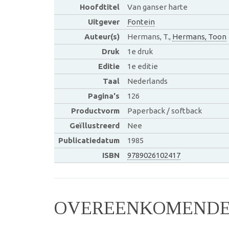
Hoofdtitel
Van ganser harte
Uitgever
Fontein
Auteur(s)
Hermans, T.,
Hermans, Toon
Druk
1e druk
Editie
1e editie
Taal
Nederlands
Pagina's
126
Productvorm
Paperback / softback
Geïllustreerd
Nee
Publicatiedatum
1985
ISBN
9789026102417
OVEREENKOMENDE 