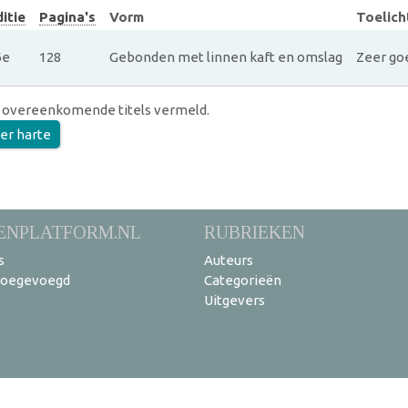
itie
Pagina's
Vorm
Toelich
6e
128
Gebonden met linnen kaft en omslag
Zeer go
 overeenkomende titels vermeld.
er harte
ENPLATFORM.NL
RUBRIEKEN
s
Auteurs
toegevoegd
Categorieën
Uitgevers