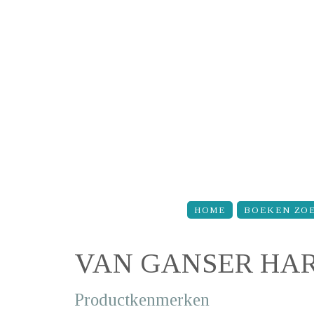
Overslaan en naar de inhoud gaan
HOME
BOEKEN ZO
VAN GANSER HA
Productkenmerken