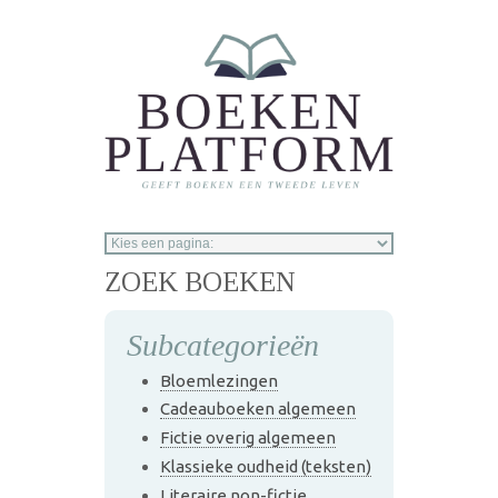
Overslaan en naar de inhoud gaan
ZOEK BOEKEN
Subcategorieën
Bloemlezingen
Cadeauboeken algemeen
Fictie overig algemeen
Klassieke oudheid (teksten)
Literaire non-fictie