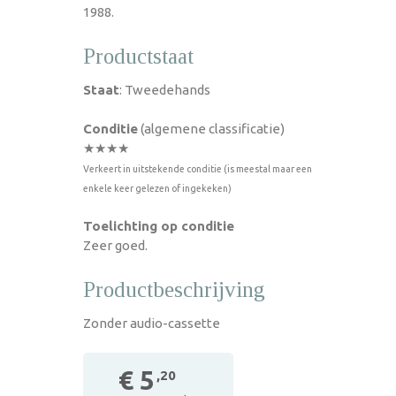
1988.
Productstaat
Staat
: Tweedehands
Conditie
(algemene classificatie)
★★★★
Verkeert in uitstekende conditie (is meestal maar een
enkele keer gelezen of ingekeken)
Toelichting op conditie
Zeer goed.
Productbeschrijving
Zonder audio-cassette
€ 5
,20