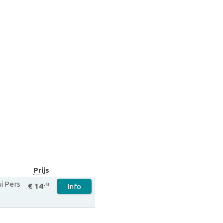
Prijs
ni Pers
€ 14
,45
Info