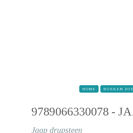
Overslaan en naar de inhoud gaan
HOME
BOEKEN ZO
9789066330078 - 
Jaap drupsteen