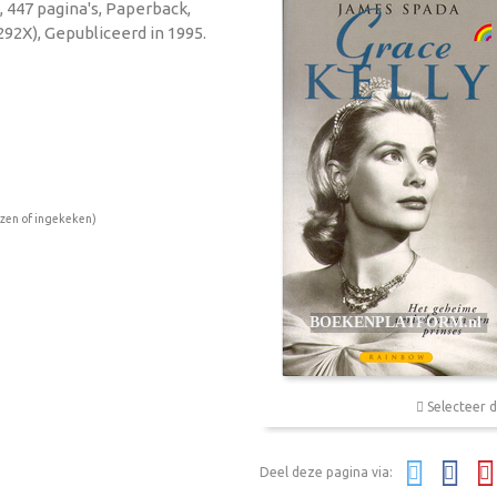
 447 pagina's, Paperback,
92X), Gepubliceerd in 1995.
ezen of ingekeken)
Selecteer d
Deel deze pagina via: