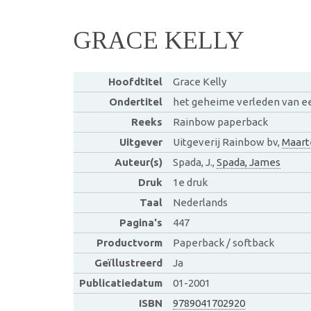
GRACE KELLY
Hoofdtitel
Grace Kelly
Ondertitel
het geheime verleden van ee
Reeks
Rainbow paperback
Uitgever
Uitgeverij Rainbow bv,
Maart
Auteur(s)
Spada, J.,
Spada, James
Druk
1e druk
Taal
Nederlands
Pagina's
447
Productvorm
Paperback / softback
Geïllustreerd
Ja
Publicatiedatum
01-2001
ISBN
9789041702920