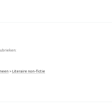
rubrieken:
emeen
>
Literaire non-fictie