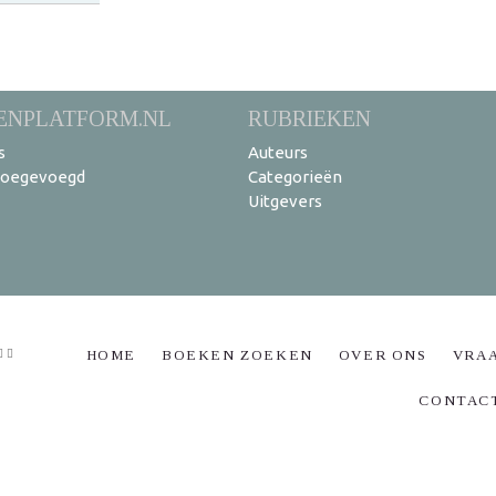
ENPLATFORM.NL
RUBRIEKEN
s
Auteurs
toegevoegd
Categorieën
Uitgevers
HOME
BOEKEN ZOEKEN
OVER ONS
VRA
CONTAC