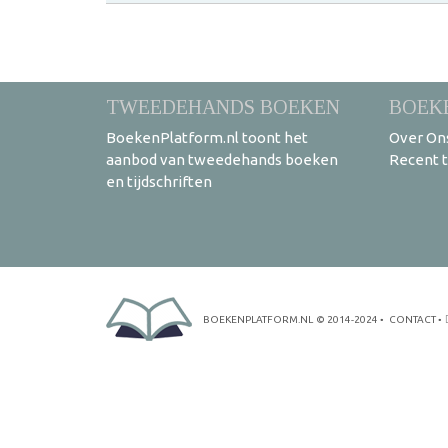
TWEEDEHANDS BOEKEN
BOEK
BoekenPlatform.nl toont het
Over On
aanbod van tweedehands boeken
Recent 
en tijdschriften
BOEKENPLATFORM.NL
© 2014-2024
•
CONTACT
•