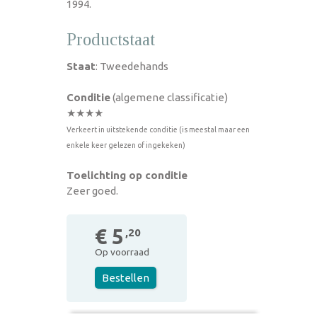
1994.
Productstaat
Staat
: Tweedehands
Conditie
(algemene classificatie)
★★★★
Verkeert in uitstekende conditie (is meestal maar een
enkele keer gelezen of ingekeken)
Toelichting op conditie
Zeer goed.
€ 5
,20
Op voorraad
Bestellen