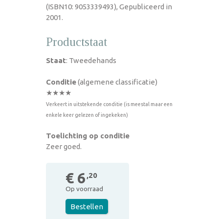
(ISBN10: 9053339493), Gepubliceerd in
2001.
Productstaat
Staat
: Tweedehands
Conditie
(algemene classificatie)
★★★★
Verkeert in uitstekende conditie (is meestal maar een
enkele keer gelezen of ingekeken)
Toelichting op conditie
Zeer goed.
€ 6
,20
Op voorraad
Bestellen