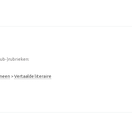
sub-)rubrieken:
emeen
>
Vertaalde literaire