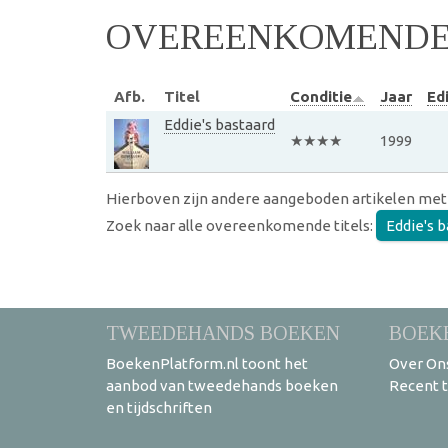
OVEREENKOMENDE 
Afb.
Titel
Conditie
Jaar
Edi
Eddie's bastaard
★★★★
1999
Hierboven zijn andere aangeboden artikelen met
Zoek naar alle overeenkomende titels:
Eddie's 
TWEEDEHANDS BOEKEN
BOEK
BoekenPlatform.nl toont het
Over On
aanbod van tweedehands boeken
Recent 
en tijdschriften