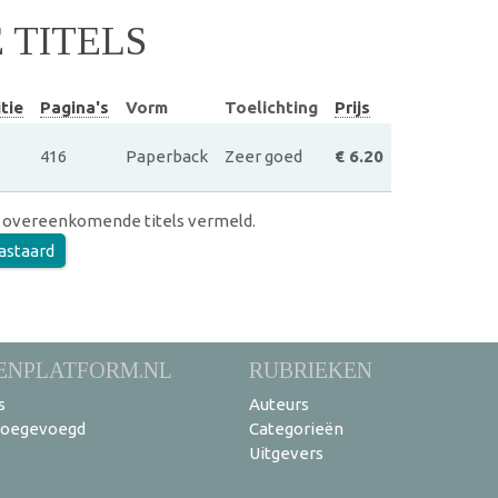
TITELS
tie
Pagina's
Vorm
Toelichting
Prijs
416
Paperback
Zeer goed
€ 6.20
 overeenkomende titels vermeld.
bastaard
ENPLATFORM.NL
RUBRIEKEN
s
Auteurs
toegevoegd
Categorieën
Uitgevers