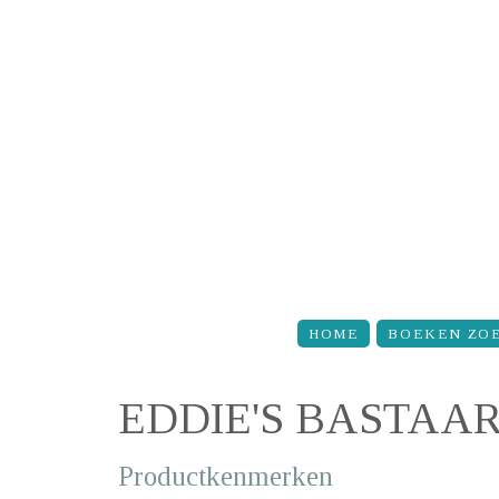
Overslaan en naar de inhoud gaan
HOME
BOEKEN ZO
EDDIE'S BASTAA
Productkenmerken