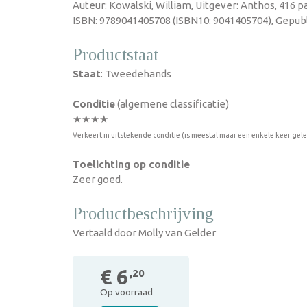
Auteur: Kowalski, William, Uitgever: Anthos, 416 p
ISBN: 9789041405708 (ISBN10: 9041405704), Gepubl
Productstaat
Staat
: Tweedehands
Conditie
(algemene classificatie)
★★★★
Verkeert in uitstekende conditie (is meestal maar een enkele keer gel
Toelichting op conditie
Zeer goed.
Productbeschrijving
Vertaald door Molly van Gelder
€ 6
,20
Op voorraad