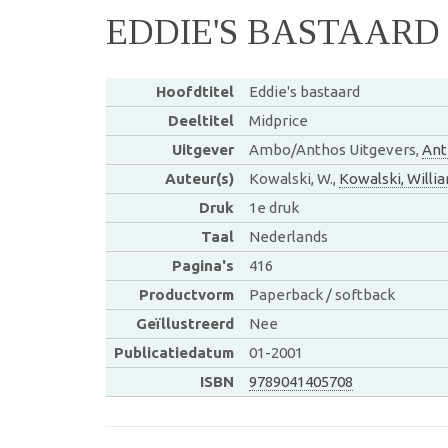
EDDIE'S BASTAARD
Hoofdtitel
Eddie's bastaard
Deeltitel
Midprice
Uitgever
Ambo/Anthos Uitgevers,
Ant
Auteur(s)
Kowalski, W.,
Kowalski, Willi
Druk
1e druk
Taal
Nederlands
Pagina's
416
Productvorm
Paperback / softback
Geïllustreerd
Nee
Publicatiedatum
01-2001
ISBN
9789041405708