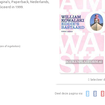
agina's, Paperback, Nederlands,
iceerd in 1999.
ezen of ingekeken)
Selecteer d
Deel deze pagina via: