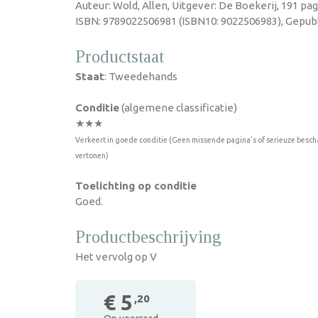
Auteur: Wold, Allen, Uitgever: De Boekerij, 191 pa
ISBN: 9789022506981 (ISBN10: 9022506983), Gepubl
Productstaat
Staat
: Tweedehands
Conditie
(algemene classificatie)
★★★
Verkeert in goede conditie (Geen missende pagina's of serieuze besch
vertonen)
Toelichting op conditie
Goed.
Productbeschrijving
Het vervolg op V
€ 5
,20