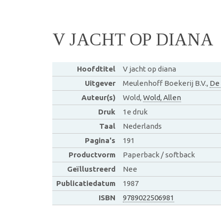
V JACHT OP DIANA
Hoofdtitel
V jacht op diana
Uitgever
Meulenhoff Boekerij B.V.,
De 
Auteur(s)
Wold,
Wold, Allen
Druk
1e druk
Taal
Nederlands
Pagina's
191
Productvorm
Paperback / softback
Geïllustreerd
Nee
Publicatiedatum
1987
ISBN
9789022506981