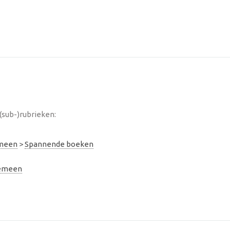
(sub-)rubrieken:
emeen
>
Spannende boeken
gemeen