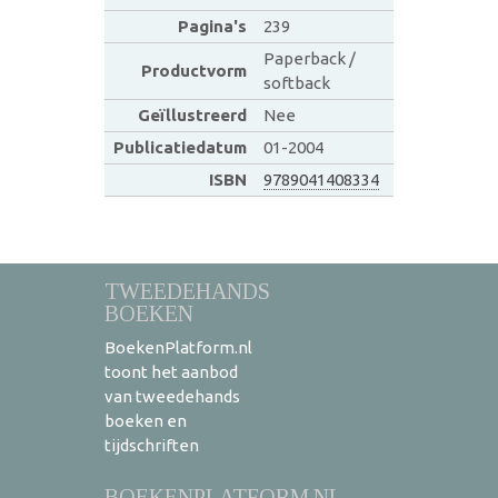
Pagina's
239
Paperback /
Productvorm
softback
Geïllustreerd
Nee
Publicatiedatum
01-2004
ISBN
9789041408334
TWEEDEHANDS
BOEKEN
BoekenPlatform.nl
toont het aanbod
van tweedehands
boeken en
tijdschriften
BOEKENPLATFORM.NL