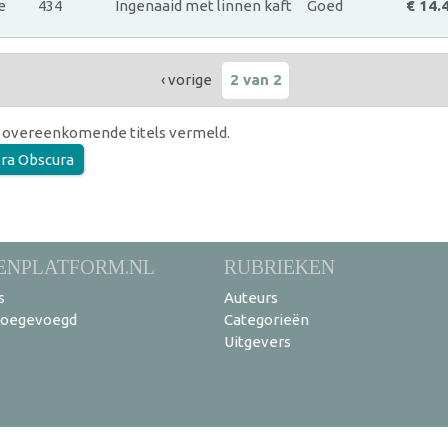
e
434
Ingenaaid met linnen kaft
Goed
€ 14.
‹ vorige
2 van 2
 overeenkomende titels vermeld.
ra Obscura
ENPLATFORM.NL
RUBRIEKEN
s
Auteurs
toegevoegd
Categorieën
Uitgevers