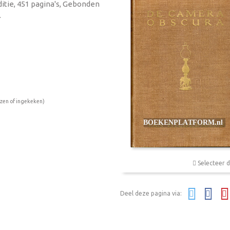
ditie, 451 pagina's, Gebonden
.
ezen of ingekeken)
Selecteer d
Deel deze pagina via: