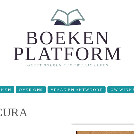
EKEN
OVER ONS
VRAAG EN ANTWOORD
UW WINK
CURA