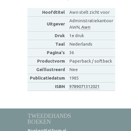
Hoofdtitel
Awn stelt zicht voor
Administratiekantoor
Uitgever
AWN,
Awn
Druk
1e druk
Taal
Nederlands
Pagina's
36
Productvorm
Paperback / softback
Geïllustreerd
Nee
Publicatiedatum
1985
ISBN
9789071312021
TWEEDEHANDS
BOEKEN
BoekenPlatform.nl