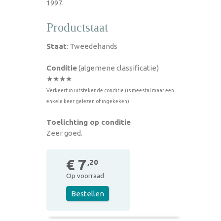
1997.
Productstaat
Staat
: Tweedehands
Conditie
(algemene classificatie)
★★★★
Verkeert in uitstekende conditie (is meestal maar een
enkele keer gelezen of ingekeken)
Toelichting op conditie
Zeer goed.
€ 7
,20
Op voorraad
Bestellen