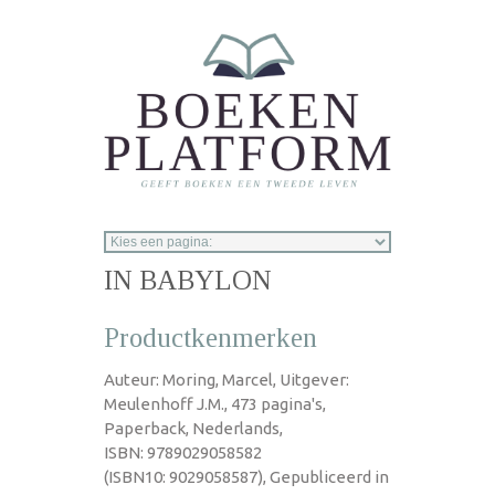
Overslaan en naar de inhoud gaan
IN BABYLON
Productkenmerken
Auteur: Moring, Marcel, Uitgever:
Meulenhoff J.M., 473 pagina's,
Paperback, Nederlands,
ISBN: 9789029058582
(ISBN10: 9029058587), Gepubliceerd in