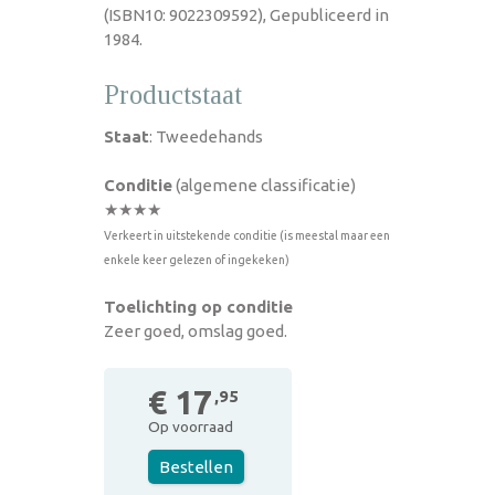
(ISBN10: 9022309592), Gepubliceerd in
1984.
Productstaat
Staat
: Tweedehands
Conditie
(algemene classificatie)
★★★★
Verkeert in uitstekende conditie (is meestal maar een
enkele keer gelezen of ingekeken)
Toelichting op conditie
Zeer goed, omslag goed.
€ 17
,95
Op voorraad
Bestellen