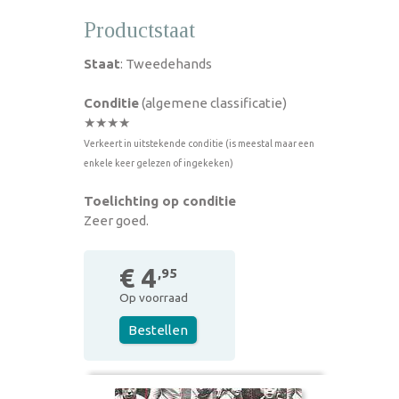
Productstaat
Staat
: Tweedehands
Conditie
(algemene classificatie)
★★★★
Verkeert in uitstekende conditie (is meestal maar een
enkele keer gelezen of ingekeken)
Toelichting op conditie
Zeer goed.
€ 4
,95
Op voorraad
Bestellen