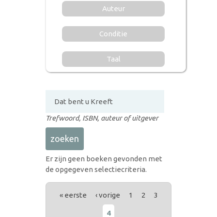
Auteur
Conditie
Taal
Trefwoord, ISBN, auteur of uitgever
Er zijn geen boeken gevonden met
de opgegeven selectiecriteria.
PAGINA'S
« eerste
‹ vorige
1
2
3
4