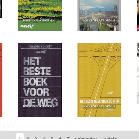
1
2
3
4
5
6
7
volgende ›
laatste »