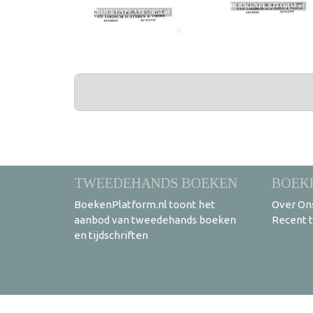
PAGINA'S
TWEEDEHANDS BOEKEN
BOEK
BoekenPlatform.nl toont het
Over On
aanbod van tweedehands boeken
Recent 
en tijdschriften