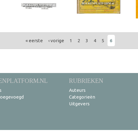
« eerste
‹ vorige
1
2
3
4
5
6
ENPLATFORM.NL
RUBRIEKEN
s
Auteurs
toegevoegd
Categorieën
Uitgevers