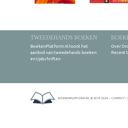
TWEEDEHANDS BOEKEN
BOEK
BoekenPlatform.nl toont het
Over On
aanbod van tweedehands boeken
Recent 
en tijdschriften
BOEKENPLATFORM.NL
© 2014-2024
•
CONTACT
•