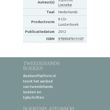
Auteur(s)
Lieneke
Taal
Nederlands
8 CD-
Productvorm
Luisterboek
Publicatiedatum
2012
ISBN
9789047613107
TWEEDEHANDS
BOEKEN
BoekenPlatform.nl
toont het aanbod
van tweedehands
boeken en
tijdschriften
BOEKENPLATFORM.NL