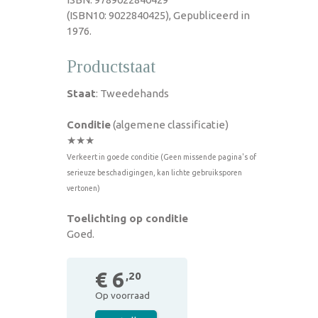
(ISBN10: 9022840425), Gepubliceerd in
1976.
Productstaat
Staat
: Tweedehands
Conditie
(algemene classificatie)
★★★
Verkeert in goede conditie (Geen missende pagina's of
serieuze beschadigingen, kan lichte gebruiksporen
vertonen)
Toelichting op conditie
Goed.
€ 6
,20
Op voorraad