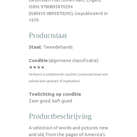
ISBN: 9780893870294
(ISBN10: 0893870293), Gepubliceerd in
1979.
Productstaat
Staat
: Tweedehands
Conditie
(algemene classificatie)
★★★★
Verkeert in uitstekende conditie (is meestal maar een
enkele keer gelezen of ingekeken)
Toelichting op conditie
Zeer goed, kaft goed.
Productbeschrijving
A selection of words and pictures new
and old, from the pages of America's