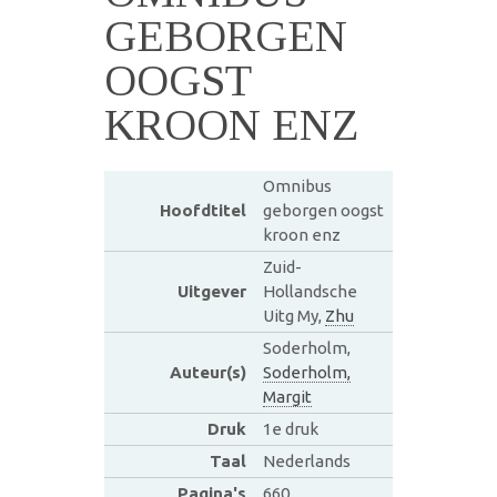
GEBORGEN
OOGST
KROON ENZ
Omnibus
Hoofdtitel
geborgen oogst
kroon enz
Zuid-
Uitgever
Hollandsche
Uitg My,
Zhu
Soderholm,
Auteur(s)
Soderholm,
Margit
Druk
1e druk
Taal
Nederlands
Pagina's
660