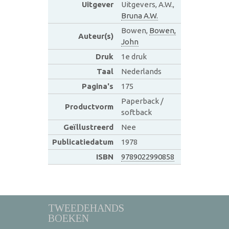
Uitgever
Uitgevers, A.W.,
Bruna A.W.
Bowen,
Bowen,
Auteur(s)
John
Druk
1e druk
Taal
Nederlands
Pagina's
175
Paperback /
Productvorm
softback
Geïllustreerd
Nee
Publicatiedatum
1978
ISBN
9789022990858
TWEEDEHANDS
BOEKEN