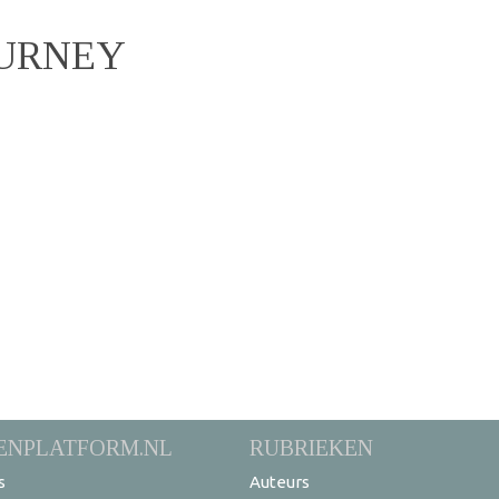
OURNEY
ENPLATFORM.NL
RUBRIEKEN
s
Auteurs