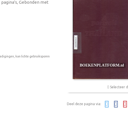
11 pagina's, Gebonden met
adigingen, kan lichte gebruiksporen
Selecteer d
Deel deze pagina via: