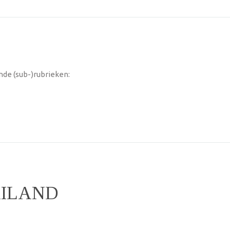
nde (sub-)rubrieken:
AILAND