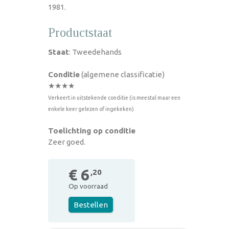
1981.
Productstaat
Staat
: Tweedehands
Conditie
(algemene classificatie)
★★★★
Verkeert in uitstekende conditie (is meestal maar een
enkele keer gelezen of ingekeken)
Toelichting op conditie
Zeer goed.
€ 6
,20
Op voorraad
Bestellen