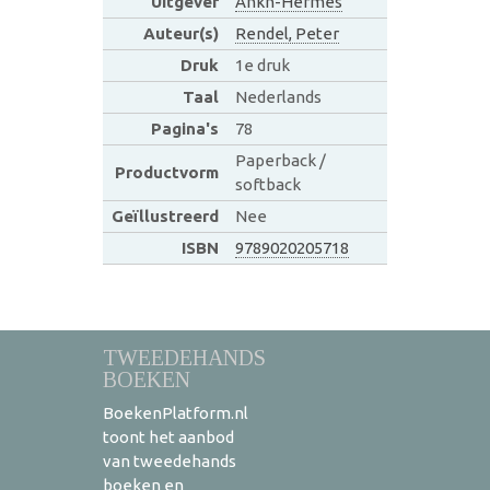
Uitgever
Ankh-Hermes
Auteur(s)
Rendel, Peter
Druk
1e druk
Taal
Nederlands
Pagina's
78
Paperback /
Productvorm
softback
Geïllustreerd
Nee
ISBN
9789020205718
TWEEDEHANDS
BOEKEN
BoekenPlatform.nl
toont het aanbod
van tweedehands
boeken en