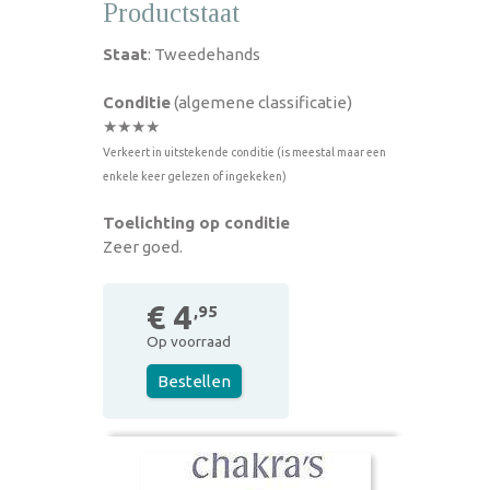
Productstaat
Staat
: Tweedehands
Conditie
(algemene classificatie)
★★★★
Verkeert in uitstekende conditie (is meestal maar een
enkele keer gelezen of ingekeken)
Toelichting op conditie
Zeer goed.
€ 4
,95
Op voorraad
Bestellen