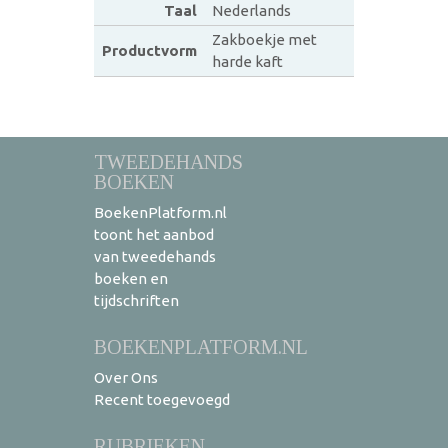
Taal
Nederlands
Zakboekje met
Productvorm
harde kaft
TWEEDEHANDS
BOEKEN
BoekenPlatform.nl
toont het aanbod
van tweedehands
boeken en
tijdschriften
BOEKENPLATFORM.NL
Over Ons
Recent toegevoegd
RUBRIEKEN