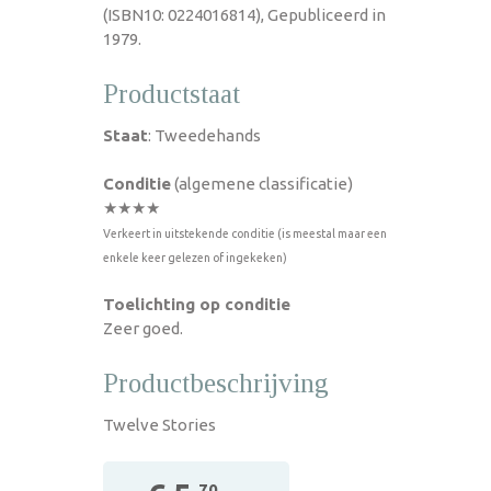
(ISBN10: 0224016814), Gepubliceerd in
1979.
Productstaat
Staat
: Tweedehands
Conditie
(algemene classificatie)
★★★★
Verkeert in uitstekende conditie (is meestal maar een
enkele keer gelezen of ingekeken)
Toelichting op conditie
Zeer goed.
Productbeschrijving
Twelve Stories
,70