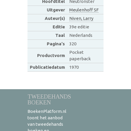
Hoofdtitel
Neutronster
Uitgever
Meulenhoff SF
Auteur(s)
Niven, Larry
Editie
39e editie
Taal
Nederlands
Pagina's
320
Pocket
Productvorm
paperback
Publicatiedatum
1970
TWEEDEHANDS
BOEKEN
BoekenPlatform.nl
toont het aanbod
van tweedehands
boeken en