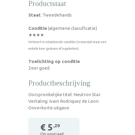
Productstaat
Staat
: Tweedehands
Conditie
(algemene classificatie)
★★★★
Verkeert in uitstekende conditie (is meestal maar een
enkele keer gelezen of ingekeken)
Toelichting op conditie
Zeer goed.
Productbeschrijving
Oorspronkelijke titel: Neutron Star.
Vertaling: Ivain Rodriquez de Leon.
Onverkorte uitgave.
€ 5
,20
Op voorraad