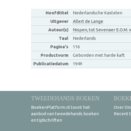
Hoofdtitel
Nederlandsche Kastelen
Uitgever
Allert de Lange
Auteur(s)
Nispen, tot Sevenaer E.O.M. 
Taal
Nederlands
Pagina's
116
Productvorm
Gebonden met harde kaft
Publicatiedatum
1949
TWEEDEHANDS BOEKEN
BOEK
BoekenPlatform.nl toont het
Over On
aanbod van tweedehands boeken
Recent 
en tijdschriften