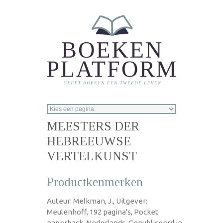
Overslaan en naar de inhoud gaan
MEESTERS DER
HEBREEUWSE
VERTELKUNST
Productkenmerken
Auteur: Melkman, J., Uitgever:
Meulenhoff, 192 pagina's, Pocket
paperback, Nederlands, Gepubliceerd in