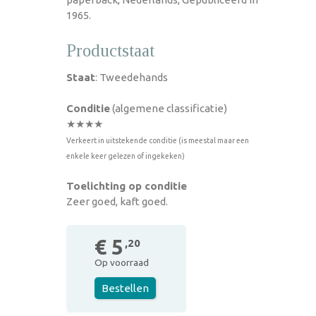
1965.
Productstaat
Staat
: Tweedehands
Conditie
(algemene classificatie)
★★★★
Verkeert in uitstekende conditie (is meestal maar een
enkele keer gelezen of ingekeken)
Toelichting op conditie
Zeer goed, kaft goed.
€ 5
,20
Op voorraad
Bestellen