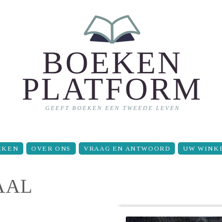
EKEN
OVER ONS
VRAAG EN ANTWOORD
UW WINK
AAL