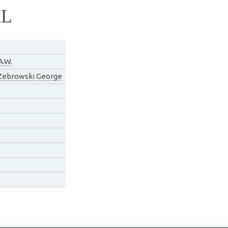
AL
A.W.
 Zebrowski George