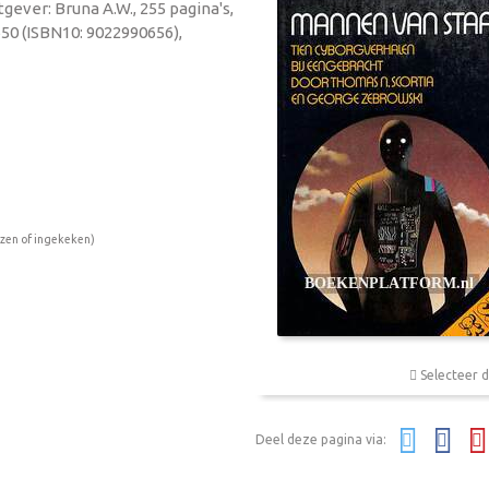
gever: Bruna A.W., 255 pagina's,
50 (ISBN10: 9022990656),
ezen of ingekeken)
Selecteer d
Deel deze pagina via: