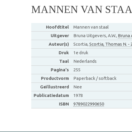
MANNEN VAN STA
Hoofdtitel
Mannen van staal
Uitgever
Bruna Uitgevers, A.W.,
Bruna 
Auteur(s)
Scortia,
Scortia, Thomas N. -
Druk
1e druk
Taal
Nederlands
Pagina's
255
Productvorm
Paperback / softback
Geïllustreerd
Nee
Publicatiedatum
1978
ISBN
9789022990650