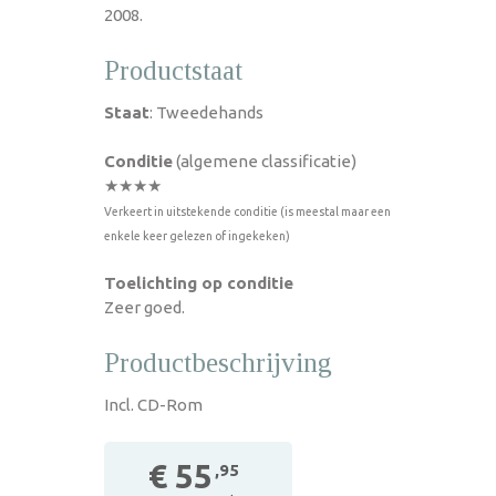
2008.
Productstaat
Staat
: Tweedehands
Conditie
(algemene classificatie)
★★★★
Verkeert in uitstekende conditie (is meestal maar een
enkele keer gelezen of ingekeken)
Toelichting op conditie
Zeer goed.
Productbeschrijving
Incl. CD-Rom
€ 55
,95