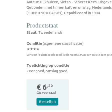
Auteur: Dijkhuizen, Sietzo - Scherer Kees, Uitgever
Gebonden met linnen kaft en omslag, Nederlands
(ISBN10: 9010042561), Gepubliceerd in 1984.
Productstaat
Staat
: Tweedehands
Conditie
(algemene classificatie)
★★★★
Verkeert in uitstekende conditie (is meestal maar een enkele keer gel
Toelichting op conditie
Zeer goed, omslag goed.
€ 6
,20
Op voorraad
Bestellen