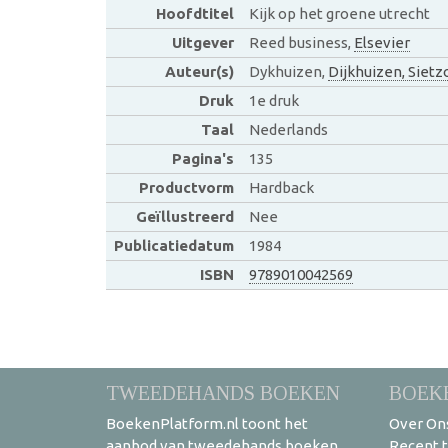
Hoofdtitel
Kijk op het groene utrecht
Uitgever
Reed business,
Elsevier
Auteur(s)
Dykhuizen,
Dijkhuizen, Sietz
Druk
1e druk
Taal
Nederlands
Pagina's
135
Productvorm
Hardback
Geïllustreerd
Nee
Publicatiedatum
1984
ISBN
9789010042569
TWEEDEHANDS BOEKEN
BOEK
BoekenPlatform.nl toont het
Over On
aanbod van tweedehands boeken
Recent 