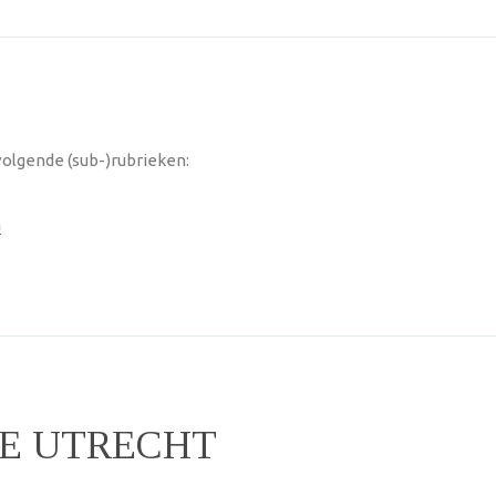
volgende (sub-)rubrieken:
n
NE UTRECHT