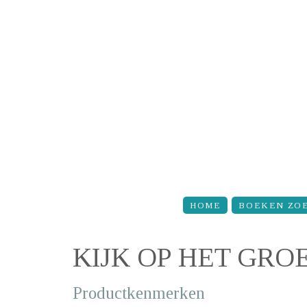
Overslaan en naar de inhoud gaan
HOME
BOEKEN ZO
KIJK OP HET GR
Productkenmerken