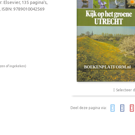
: Elsevier, 135 pagina's,
, ISBN: 9789010042569
ezen of ingekeken)
Selecteer d
Deel deze pagina via: