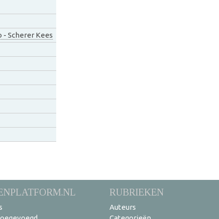
o - Scherer Kees
ENPLATFORM.NL
RUBRIEKEN
s
Auteurs
toegevoegd
Categorieën