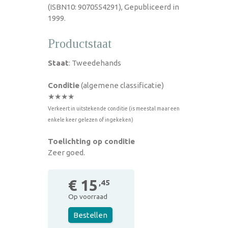
(ISBN10: 9070554291), Gepubliceerd in
1999.
Productstaat
Staat
: Tweedehands
Conditie
(algemene classificatie)
★★★★
Verkeert in uitstekende conditie (is meestal maar een
enkele keer gelezen of ingekeken)
Toelichting op conditie
Zeer goed.
€ 15
,45
Op voorraad
Bestellen