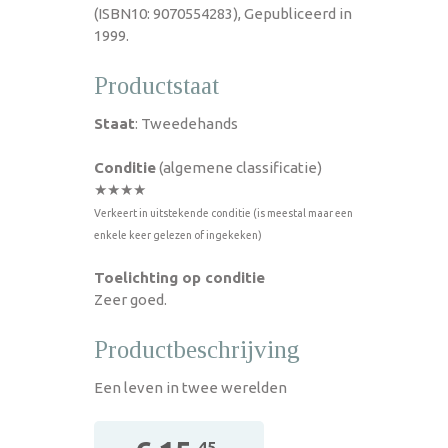
(ISBN10: 9070554283), Gepubliceerd in
1999.
Productstaat
Staat
: Tweedehands
Conditie
(algemene classificatie)
★★★★
Verkeert in uitstekende conditie (is meestal maar een
enkele keer gelezen of ingekeken)
Toelichting op conditie
Zeer goed.
Productbeschrijving
Een leven in twee werelden
,45