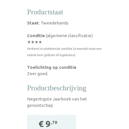
Productstaat
Staat
: Tweedehands
Conditie
(algemene classificatie)
★★★★
Verkeert in uitstekende conditie (is meestal maar een
enkele keer gelezen of ingekeken)
Toelichting op conditie
Zeer goed.
Productbeschrijving
Negentigste Jaarboek van het
genootschap
€ 9
,70