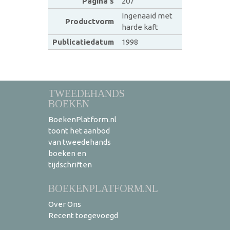
Pagina's
207
Ingenaaid met
Productvorm
harde kaft
Publicatiedatum
1998
TWEEDEHANDS
BOEKEN
BoekenPlatform.nl
toont het aanbod
van tweedehands
boeken en
tijdschriften
BOEKENPLATFORM.NL
Over Ons
Recent toegevoegd