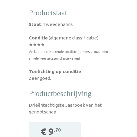
Productstaat
Staat
: Tweedehands
Conditie
(algemene classificatie)
★★★★
Verkeert in uitstekende conditie (is meestal maar een
enkele keer gelezen of ingekeken)
Toelichting op conditie
Zeer goed.
Productbeschrijving
Drieëntachtigste Jaarboek van het
genootschap
€ 9
,70