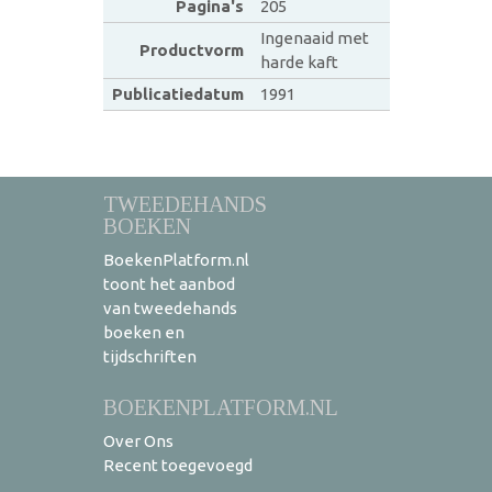
Pagina's
205
Ingenaaid met
Productvorm
harde kaft
Publicatiedatum
1991
TWEEDEHANDS
BOEKEN
BoekenPlatform.nl
toont het aanbod
van tweedehands
boeken en
tijdschriften
BOEKENPLATFORM.NL
Over Ons
Recent toegevoegd