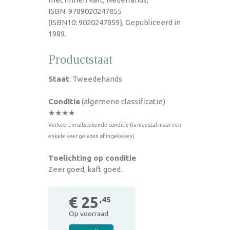
ISBN: 9789020247855
(ISBN10: 9020247859), Gepubliceerd in
1989.
Productstaat
Staat
: Tweedehands
Conditie
(algemene classificatie)
★★★★
Verkeert in uitstekende conditie (is meestal maar een
enkele keer gelezen of ingekeken)
Toelichting op conditie
Zeer goed, kaft goed.
€ 25
,45
Op voorraad