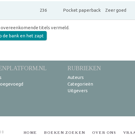
236
Pocket paperback
Zeer goed
 overeenkomende titels vermeld.
op de bank en het zapt
ENPLATFORM.NL
RUBRIEKEN
s
Auteurs
toegevoegd
Categorieën
Uitgevers
HOME
BOEKEN ZOEKEN
OVER ONS
VRA