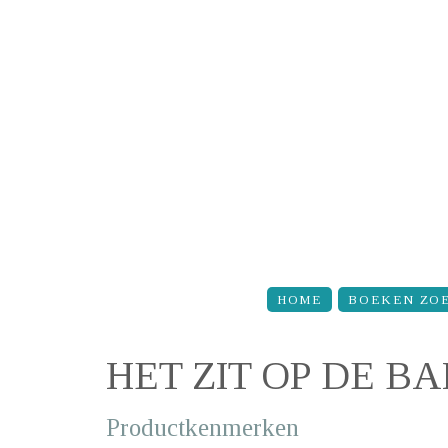
Overslaan en naar de inhoud gaan
HOME
BOEKEN ZO
HET ZIT OP DE B
Productkenmerken