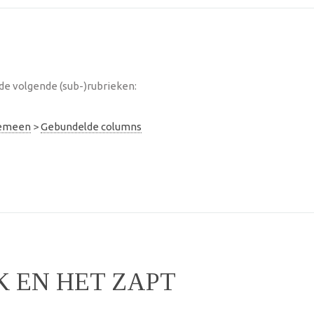
de volgende (sub-)rubrieken:
lgemeen
>
Gebundelde columns
K EN HET ZAPT