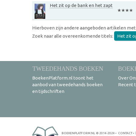
Het zit op de bank en het zapt
★★★★
Hierboven zijn andere aangeboden artikelen met
Zoek naar alle overeenkomende titels:
Het zit 
TWEEDEHANDS BOEKEN
BOEK
BoekenPlatform.nl toont het
Over On
aanbod van tweedehands boeken
Recent 
en tijdschriften
BOEKENPLATFORM.NL
© 2014-2024
•
CONTACT
•