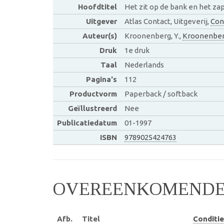
Hoofdtitel
Het zit op de bank en het za
Uitgever
Atlas Contact, Uitgeverij,
Con
Auteur(s)
Kroonenberg, Y.,
Kroonenber
Druk
1e druk
Taal
Nederlands
Pagina's
112
Productvorm
Paperback / softback
Geïllustreerd
Nee
Publicatiedatum
01-1997
ISBN
9789025424763
OVEREENKOMENDE 
Afb.
Titel
Conditie