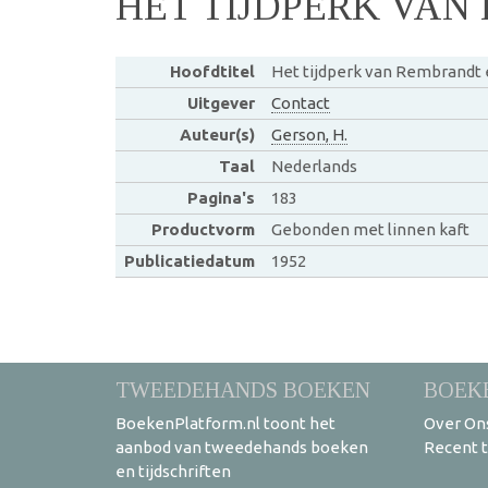
HET TIJDPERK VA
Hoofdtitel
Het tijdperk van Rembrandt
Uitgever
Contact
Auteur(s)
Gerson, H.
Taal
Nederlands
Pagina's
183
Productvorm
Gebonden met linnen kaft
Publicatiedatum
1952
TWEEDEHANDS BOEKEN
BOEK
BoekenPlatform.nl toont het
Over On
aanbod van tweedehands boeken
Recent 
en tijdschriften