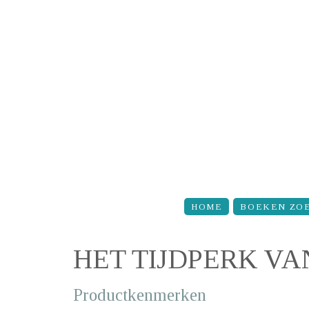
Overslaan en naar de inhoud gaan
HOME
BOEKEN ZO
HET TIJDPERK V
Productkenmerken