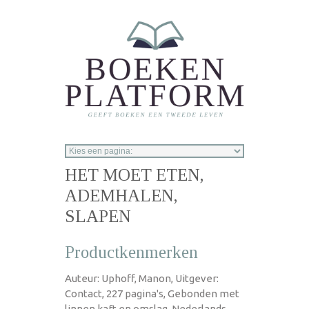
Overslaan en naar de inhoud gaan
HET MOET ETEN,
ADEMHALEN,
SLAPEN
Productkenmerken
Auteur: Uphoff, Manon, Uitgever:
Contact, 227 pagina's, Gebonden met
linnen kaft en omslag, Nederlands,