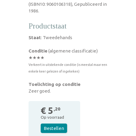
(ISBN10: 9060106318), Gepubliceerd in
1986.
Productstaat
Staat
: Tweedehands
Conditie
(algemene classificatie)
★★★★
Verkeert in uitstekende conditie (is meestal maar een
enkele keer gelezen of ingekeken)
Toelichting op conditie
Zeer goed.
€ 5
,20
Op voorraad
Bestellen