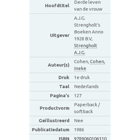
Derde leven
Hoofdtitel
van de vrouw
A.J.G.
Strengholt's
Boeken Anno
Uitgever
1928 B.V,
Strengholt
A.J.G.
Cohen,
Cohen,
Auteur(s)
Ineke
Druk
1e druk
Taal
Nederlands
Pagina's
127
Paperback /
Productvorm
softback
Geïllustreerd
Nee
Publicatiedatum
1986
ISBN
9789060106310